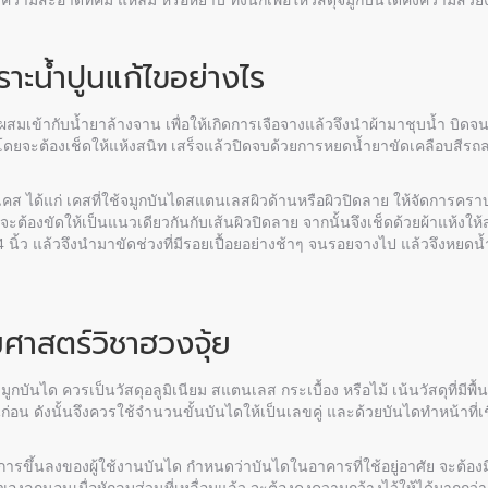
ำความสะอาดที่คม แหลม หรือหยาบ ทั้งนี้ก็เพื่อให้วัสดุจมูกบันไดคงความสวย
ะน้ำปูนแก้ไขอย่างไร
ผสมเข้ากับน้ำยาล้างจาน เพื่อให้เกิดการเจือจางแล้วจึงนำผ้ามาชุบน้ำ บิ
ง โดยจะต้องเช็ดให้แห้งสนิท เสร็จแล้วปิดจบด้วยการหยดน้ำยาขัดเคลือบสีรถลงบ
คส ได้แก่ เคสที่ใช้จมูกบันไดสแตนเลสผิวด้านหรือผิวปิดลาย ให้จัดการคร
ต้องขัดให้เป็นแนวเดียวกันกับเส้นผิวปิดลาย จากนั้นจึงเช็ดด้วยผ้าแห้งให
4 นิ้ว แล้วจึงนำมาขัดช่วงที่มีรอยเปื้อยอย่างช้าๆ จนรอยจางไป แล้วจึงหยดน
ศาสตร์วิชาฮวงจุ้ย
มูกบันได ควรเป็นวัสดุอลูมิเนียม สแตนเลส กระเบื้อง หรือไม้ เน้นวัสดุที่ม
อน ดังนั้นจึงควรใช้จำนวนขั้นบันไดให้เป็นเลขคู่ และด้วยบันไดทำหน้าที่เช
ขึ้นลงของผู้ใช้งานบันได กำหนดว่าบันไดในอาคารที่ใช้อยู่อาศัย จะต้องมี