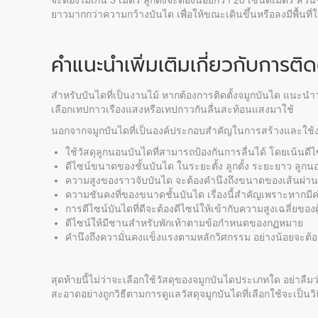
จะต้องไม่เกิน 3 เมตร ลูกตั้งจะต้องน้อยกว่า 20 เซนติเมตร ส่ว
ยาวมากกว่าความกว้างบันได เพื่อให้ขณะเดินขึ้นหรือลงมีพื้นที่ให้
คำแนะนำเพิ่มเติมเกี่ยวกับการติด
สำหรับบันไดที่เป็นงานไม้ หากต้องการติดตั้งจมูกบันได แนะนำว
เลือกเทปกาวเรืองแสงหรือเทปกาวกันลื่นสะท้อนแสงมาใช้
นอกจากจมูกบันไดที่เป็นองค์ประกอบสำคัญในการสร้างและใช้ง
ใช้วัสดุลูกนอนบันไดที่สามารถป้องกันการลื่นได้ โดยเน้นดีไซ
ดีไซน์ขนาดของชั้นบันได ในระยะตั้ง ลูกตั้ง ระยะยาว ลู
ความสูงของราวจับบันได จะต้องคำนึงถึงขนาดของเส้นผ่า
ความชันคงที่ของขนาดชั้นบันได เรื่องนี้สำคัญเพราะหากมีค
การดีไซน์บันไดที่ดีจะต้องดีไซน์ให้เข้ากับความสูงเฉลี่ยของ
ดีไซน์ให้มีชานสำหรับพักเท้าตามข้อกำหนดของกฏหมาย
คำนึงถึงความั่นคงแข็งแรงตามหลักวิศกรรม อย่างน้อยจะต้อ
สุดท้ายนี้ไม่ว่าจะเลือกใช้วัสดุของจมูกบันไดประเภทใด อย่า
สะอาดอย่างถูกวิธีตามการดูแลวัสดุจมูกบันไดที่เลือกใช้จะเป็น