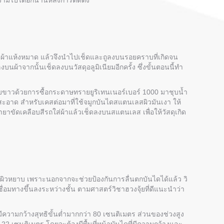
งามไปได้อีกนานหลังการติดตั้ง
ดจนผ้าแห้งหมาด แล้วจึงนำไปเช็ดและถูลงบนรอยคราบที่เกิดจน
นผ้าจากนั้นเช็ดลงบนวัสดุอลูมิเนียมอีกครั้ง ซึ่งขั้นตอนนี้ทำ
าบขาวด้วยการซื้อกระดาษทรายยูริเทนเนอร์เบอร์ 1000 มาชุบน้ำ
้สะอาด สำหรับเคสต่อมาที่ใช้จมูกบันไดสแตนเลสผิวมันเงา ให้
้ำยาขัดเคลือบสีรถใส่ผ้าแล้วเช็ดลงบนสแตนเลส เพื่อให้วัสดุเกิด
ีพื้นผิวหยาบ เพราะนอกจากจะช่วยป้องกันการลื่นตกบันไดได้แล้ว วิ
ื่อมทางขึ้นลงระหว่างชั้น ตามศาสตร์วิชาฮวงจุ้ยที่ดีแนะนำว่า
ความกว้างสุทธิขั้นต่ำมากกว่า 80 เซนติเมตร ส่วนของช่วงสูง