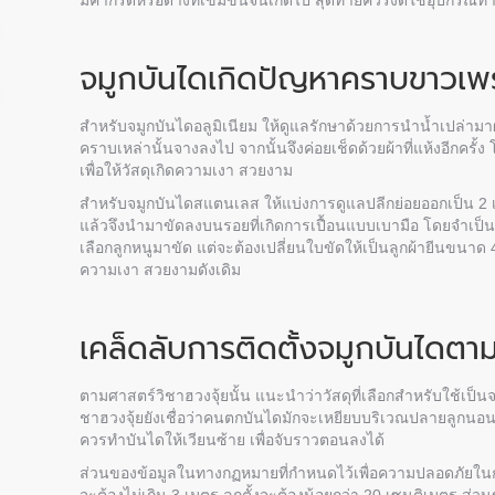
มีค่ากรดหรือด่างที่เข้มข้นจนเกิดไป สุดท้ายควรงดใช้อุปกรณ์ท
จมูกบันไดเกิดปัญหาคราบขาวเพรา
สำหรับจมูกบันไดอลูมิเนียม ให้ดูแลรักษาด้วยการนำน้ำเปล่ามา
คราบเหล่านั้นจางลงไป จากนั้นจึงค่อยเช็ดด้วยผ้าที่แห้งอีกครั้
เพื่อให้วัสดุเกิดความเงา สวยงาม
สำหรับจมูกบันไดสแตนเลส ให้แบ่งการดูแลปลีกย่อยออกเป็น 2 เ
แล้วจึงนำมาขัดลงบนรอยที่เกิดการเปื้อนแบบเบามือ โดยจำเป็นจะ
เลือกลูกหนูมาขัด แต่จะต้องเปลี่ยนใบขัดให้เป็นลูกผ้ายีนขนาด 
ความเงา สวยงามดังเดิม
เคล็ดลับการติดตั้งจมูกบันไดตาม
ตามศาสตร์วิชาฮวงจุ้ยนั้น แนะนำว่าวัสดุที่เลือกสำหรับใช้เป็นจ
ชาฮวงจุ้ยยังเชื่อว่าคนตกบันไดมักจะเหยียบบริเวณปลายลูกนอนก่
ควรทำบันไดให้เวียนซ้าย เพื่อจับราวตอนลงได้
ส่วนของข้อมูลในทางกฏหมายที่กำหนดไว้เพื่อความปลอดภัยในการ