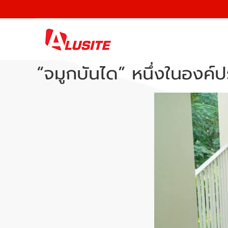
“จมูกบันได” หนึ่งในองค์