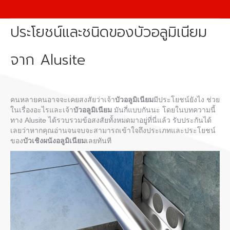
ประโยชน์และชนิดของบัวอลูมิเนียม
จาก Alusite
คนหลายคนอาจจะเคยสงสัยว่าเจ้า
บัวอลูมิเนียม
มีประโยชน์ยังไง ช่วย
ในเรื่องอะไรและเจ้า
บัวอลูมิเนียม
มันกี่แบบกันนะ โดยในบทความนี้
ทาง Alusite ได้รวบรวมข้อสงสัยทั้งหมดมาอยู่ที่นี่แล้ว รับประกันได้
เลยว่าหากคุณอ่านจนจบจะสามารถเข้าใจถึงประเภทและประโยชน์
ของ
บัวเชิงผนังอลูมิเนียม
เลยทันที