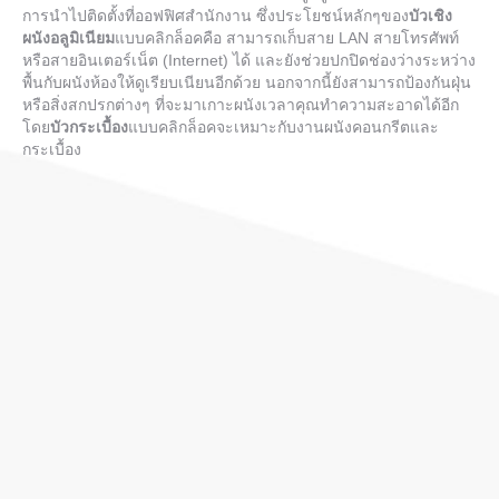
การนำไปติดตั้งที่ออฟฟิศสำนักงาน ซึ่งประโยชน์หลักๆของ
บัวเชิง
ผนังอลูมิเนียม
แบบคลิกล็อคคือ สามารถเก็บสาย LAN สายโทรศัพท์
หรือสายอินเตอร์เน็ต (Internet) ได้ และยังช่วยปกปิดช่องว่างระหว่าง
พื้นกับผนังห้องให้ดูเรียบเนียนอีกด้วย นอกจากนี้ยังสามารถป้องกันฝุ่น
หรือสิ่งสกปรกต่างๆ ที่จะมาเกาะผนังเวลาคุณทำความสะอาดได้อีก
โดย
บัวกระเบื้อง
แบบคลิกล็อคจะเหมาะกับงานผนังคอนกรีตและ
กระเบื้อง