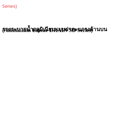
Series)
รางระบายน้ำอลูมิเนียมแบบฝาตะแกรงด้านบน
(Aluminium Linear DRAIN SD Series)