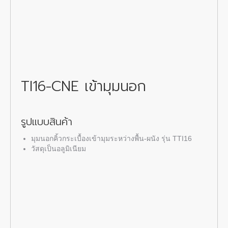
TI16-CNE
เข้ามุมนอก
รูปแบบสินค้า
มุมนอก
คิ้วกระเบื้องเข้ามุม
ระหว่างพื้น-ผนัง รุ่น TTI16
วัสดุเป็นอลูมิเนียม