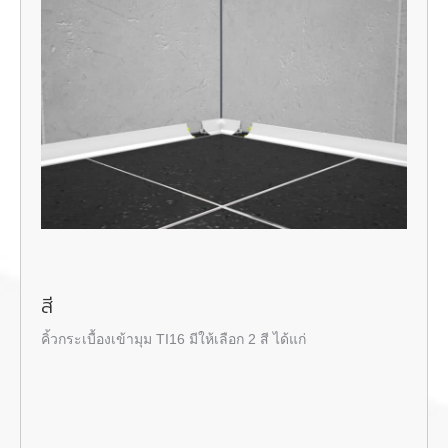
สี
คิ้วกระเบื้องเข้ามุม
TI16 มีให้เลือก 2 สี ได้แก่