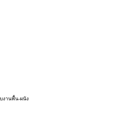
จบงานพื้น-ผนัง