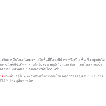
องกันการลื่นไถล โดยเฉพาะในพื้นที่ที่อาจมีน้ำหกหรือเปียกชื้น ซึ่งจมูกบันได
แต่ละชนิดก็มีข้อดีแตกต่างกันไป เช่น อลูมิเนียมและสแตนเลสให้ความแข็ง
วามนุ่มนวลและป้องกันการลื่นได้ดียิ่งขึ้น
นียม
กันลื่น อลูไซท์ ที่ผสมสานทั้งความแข็งแรงจากวัสดุอลูมิเนียม และการ
ได้กับวัสดุปูพื้นทุกชนิด