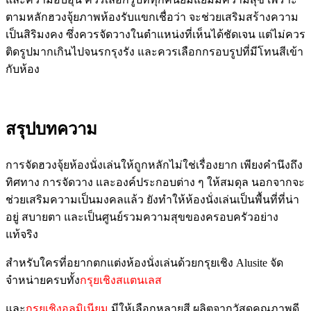
ตามหลัก
ฮวงจุ้ยภาพห้องรับแขก
เชื่อว่า จะช่วยเสริมสร้างความ
เป็นสิริมงคง ซึ่งควรจัดวางในตำแหน่งที่เห็นได้ชัดเจน แต่ไม่ควร
ติดรูปมากเกินไปจนรกรุงรัง และควรเลือกกรอบรูปที่มีโทนสีเข้า
กับห้อง
สรุปบทความ
การจัด
ฮวงจุ้ยห้องนั่งเล่น
ให้ถูกหลักไม่ใช่เรื่องยาก เพียงคำนึงถึง
ทิศทาง การจัดวาง และองค์ประกอบต่าง ๆ ให้สมดุล นอกจากจะ
ช่วยเสริมความเป็นมงคลแล้ว ยังทำให้ห้องนั่งเล่นเป็นพื้นที่ที่น่า
อยู่ สบายตา และเป็นศูนย์รวมความสุขของครอบครัวอย่าง
แท้จริง
สำหรับใครที่อยากตกแต่งห้องนั่งเล่นด้วยกรุยเชิง Alusite จัด
จำหน่ายครบทั้ง
กรุยเชิงสแตนเลส
และ
กรุยเชิงอลูมิเนียม
มีให้เลือกหลายสี ผลิตจากวัสดุคุณภาพดี