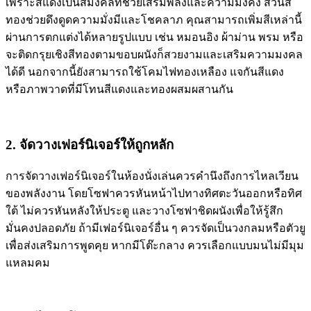
เพราะสีแดงเป็นสีมงคลที่ช่วยเสริมพลังและความมั่งคั่ง ส่วนสี
ทองช่วยดึงดูดความมั่งมีและโชคลาภ คุณสามารถเพิ่มสีเหล่านี้
ผ่านการตกแต่งได้หลายรูปแบบ เช่น หมอนอิง ผ้าม่าน พรม หรือ
จะติดกรุยเชิงสีทองตามขอบผนังก็สวยงามและเสริมความมงคล
ได้ดี นอกจากนี้ยังสามารถใช้โคมไฟทองเหลือง แจกันสีแดง
หรือภาพวาดที่มีโทนสีแดงและทองผสมผสานกัน
2. จัดวางเฟอร์นิเจอร์ให้ถูกหลัก
การจัดวางเฟอร์นิเจอร์ในห้องนั่งเล่นควรคำนึงถึงการไหลเวียน
ของพลังงาน โดยโซฟาควรหันหน้าไปทางทิศตะวันออกหรือทิศ
ใต้ ไม่ควรหันหลังให้ประตู และวางโซฟาชิดผนังเพื่อให้รู้สึก
มั่นคงปลอดภัย ถ้ามีเฟอร์นิเจอร์อื่น ๆ ควรจัดเป็นวงกลมหรือตัวยู
เพื่อส่งเสริมการพูดคุย หากมีโต๊ะกลาง ควรเลือกแบบมนไม่มีมุม
แหลมคม