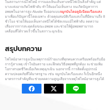
ในสถานการณ์ไฟไหม้ การมองเห็นเส้นทางหนีไฟเป็นสิ่งสำคัญ แต่
บางแห่งอาจเกิดไฟฟ้าดับ ทำให้มองไม่เห็นทาง จนเกิดปัญหาการ
อพยพในอาคารสูง Alusite จึงออกแบบ
จมูกบันไดอลูมิเนียมเรืองแสง
มาเพื่อแก้ปัญหานี้โดยเฉพาะ ด้วยคุณสมบัติเรืองแสงในที่มืดนานถึง 8
ชั่วโมง ช่วยให้มองเห็นทางหนีไฟได้ชัดเจนแม้ไฟฟ้าดับ ลดความ
เสี่ยงจากการสะดุดล้มขณะอพยพ และช่วยให้ผู้อพยพสามารถ
เคลื่อนที่ได้รวดเร็วขึ้นในสภาวะฉุกเฉิน
สรุปบทความ
ไฟไหม้อาคารสูง
เป็นเหตุการณ์ร้ายแรงที่ทุกคนควรเตรียมพร้อมรับมือ
การรู้สาเหตุ เข้าใจอันตราย และฝึกฝนวิธีอพยพที่ถูกต้อง จะช่วยเพิ่ม
โอกาสรอดชีวิตเมื่อเกิดเหตุฉุกเฉิน นอกจากนี้ การติดตั้งอุปกรณ์
ความปลอดภัยที่ได้มาตรฐาน เช่น จมูกบันไดเรืองแสง ก็เป็นอีกหนึ่ง
มาตรการสำคัญที่จะช่วยลดความสูญเสียจากเหตุ
ไฟไหม้อาคารสูง
ได้