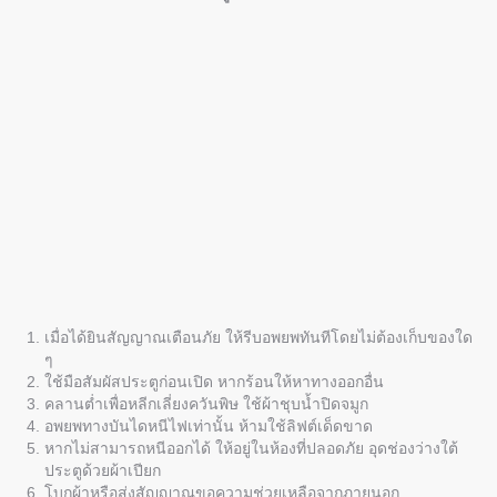
เมื่อได้ยินสัญญาณเตือนภัย ให้รีบอพยพทันทีโดยไม่ต้องเก็บของใด
ๆ
ใช้มือสัมผัสประตูก่อนเปิด หากร้อนให้หาทางออกอื่น
คลานต่ำเพื่อหลีกเลี่ยงควันพิษ ใช้ผ้าชุบน้ำปิดจมูก
อพยพทางบันไดหนีไฟเท่านั้น ห้ามใช้ลิฟต์เด็ดขาด
หากไม่สามารถหนีออกได้ ให้อยู่ในห้องที่ปลอดภัย อุดช่องว่างใต้
ประตูด้วยผ้าเปียก
โบกผ้าหรือส่งสัญญาณขอความช่วยเหลือจากภายนอก